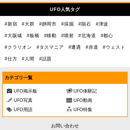
UFO人気タグ
#新宿
#大群
#静岡市
#採掘
#隕石
#津波
#大阪城
#板橋
#移動
#噴射
#北海道
#都心
#クラリオン
#タスマニア
#遭遇
#赤道
#ウェスト
#仕方
#人間
#話題
カテゴリ一覧
UFO掲示板
UFO体験記
UFO写真
UFO動画
UFO用語
UFO特集
お問い合わせ