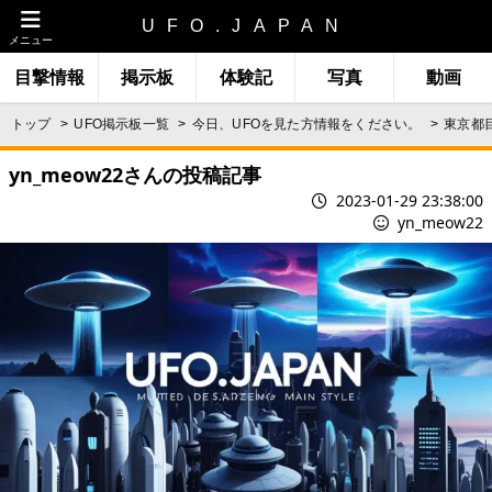
UFO.JAPAN
メニュー
目撃情報
掲示板
体験記
写真
動画
トップ
UFO掲示板一覧
今日、UFOを見た方情報をください。
東京都目
yn_meow22さんの投稿記事
2023-01-29 23:38:00
yn_meow22