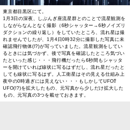
東京都目黒区にて。
1月3日の深夜、しぶんぎ座流星群とのことで流星観測を
しながらなんとなく撮影（6秒シャッター→6秒ノイズリ
ダクションの繰り返し）をしていたところ、流れ星は撮
れませんでしたが、1月4日0時32分に撮影した写真に未
確認飛行物体(!?)が写っていました。流星観測をしてい
るときには気づかず、後で写真を確認したところ気づい
たといった感じ・・・飛行機だったら6秒間もシャッタ
ーを開けていれば線状に写るはずだし、流れ星だったと
しても線状に写るはず。人工衛星はその見える仕組み上
夜中の0時過ぎには見えない・・・もしかしてUFO⁉︎
UFO(!?)を拡大したもの、元写真から少しだけ拡大した
もの、元写真の3つを載せておきます。