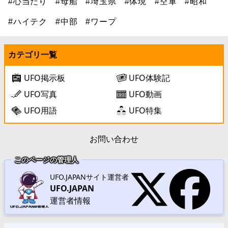
#心当たり
#母船
#埼玉県
#体現
#空軍
#昭和
#ハイテク
#中部
#ワープ
カテゴリ一覧
UFO掲示板
UFO体験記
UFO写真
UFO動画
UFO用語
UFO特集
お問い合わせ
このページの管理人
UFO.JAPANサイト運営者
UFO.JAPAN
運営者情報