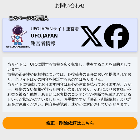
お問い合わせ
このページの管理人
UFO.JAPANサイト運営者
UFO.JAPAN
運営者情報
当サイトは、UFOに関する情報を広く収集し、共有することを目的として
います。
情報の正確性や信頼性については、各投稿者の責任において提供されてお
り、当サイトはその内容を保証するものではありません。
当サイトに掲載しております内容は細心の注意を払っておりますが、万が
一、根拠のない情報や誤った内容が含まれており、それによりお客様が不
利益を被る可能性、あるいはお客様のコンテンツが無断で転載されている
といった状況がございましたら、お手数ですが「修正・削除依頼」より詳
細をご連絡ください。内容を確認後、速やかに対応させていただきます。
修正・削除依頼はこちら