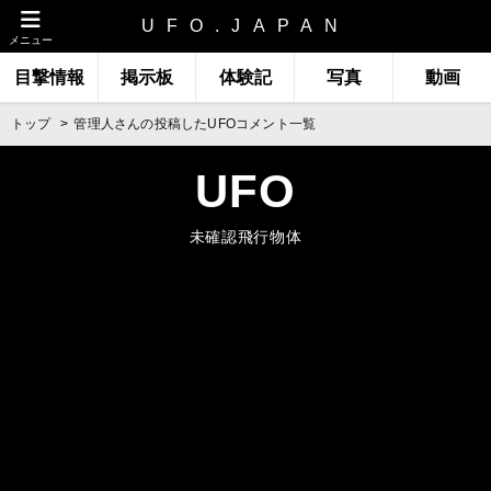
UFO.JAPAN
メニュー
目撃情報
掲示板
体験記
写真
動画
トップ
管理人さんの投稿したUFOコメント一覧
UFO
未確認飛行物体