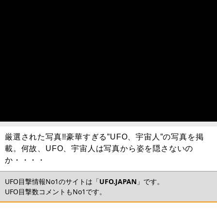
厳選された写真!!豪華すぎる”UFO、宇宙人”の写真を掲
載。何故、UFO、宇宙人は写真から姿を隠さないの
か・・・・
UFO目撃情報No1のサイトは「
UFO.JAPAN
」です。
UFO目撃数コメントもNo1です。