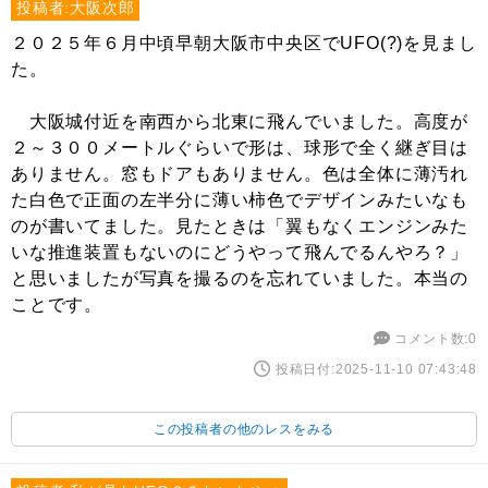
投稿者:大阪次郎
２０２５年６月中頃早朝大阪市中央区でUFO(?)を見まし
た。
大阪城付近を南西から北東に飛んでいました。高度が
２～３００メートルぐらいで形は、球形で全く継ぎ目は
ありません。窓もドアもありません。色は全体に薄汚れ
た白色で正面の左半分に薄い柿色でデザインみたいなも
のが書いてました。見たときは「翼もなくエンジンみた
いな推進装置もないのにどうやって飛んでるんやろ？」
と思いましたが写真を撮るのを忘れていました。本当の
ことです。
コメント数:0
投稿日付:2025-11-10 07:43:48
この投稿者の他のレスをみる