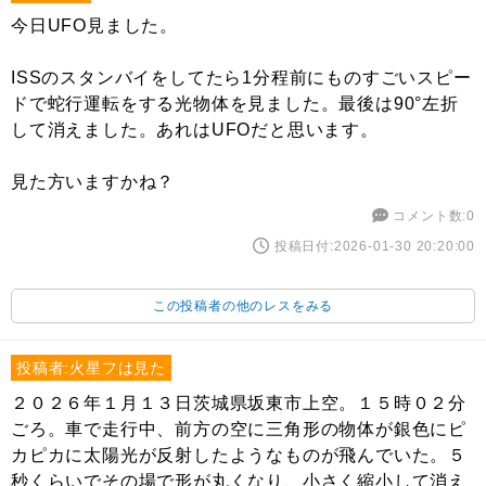
今日UFO見ました。
ISSのスタンバイをしてたら1分程前にものすごいスピー
ドで蛇行運転をする光物体を見ました。最後は90°左折
して消えました。あれはUFOだと思います。
見た方いますかね？
コメント数:0
投稿日付:2026-01-30 20:20:00
この投稿者の他のレスをみる
投稿者:火星フは見た
２０２６年１月１３日茨城県坂東市上空。１５時０２分
ごろ。車で走行中、前方の空に三角形の物体が銀色にピ
カピカに太陽光が反射したようなものが飛んでいた。５
秒くらいでその場で形が丸くなり、小さく縮小して消え