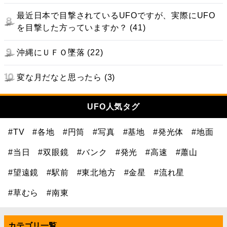
最近日本で目撃されているUFOですが、実際にUFO
を目撃した方っていますか？ (41)
沖縄にＵＦＯ墜落 (22)
変な月だなと思ったら (3)
UFO人気タグ
#TV
#各地
#円筒
#写真
#基地
#発光体
#地面
#当日
#双眼鏡
#バンク
#発光
#高速
#蕭山
#望遠鏡
#駅前
#東北地方
#金星
#流れ星
#草むら
#南東
カテゴリ一覧