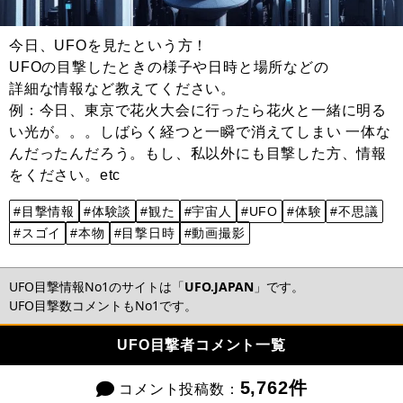
今日、UFOを見たという方！
UFOの目撃したときの様子や日時と場所などの
詳細な情報など教えてください。
例：今日、東京で花火大会に行ったら花火と一緒に明る
い光が。。。しばらく経つと一瞬で消えてしまい 一体な
んだったんだろう。もし、私以外にも目撃した方、情報
をください。etc
#目撃情報
#体験談
#観た
#宇宙人
#UFO
#体験
#不思議
#スゴイ
#本物
#目撃日時
#動画撮影
UFO目撃情報No1のサイトは「
UFO.JAPAN
」です。
UFO目撃数コメントもNo1です。
UFO目撃者コメント一覧
5,762件
コメント投稿数：