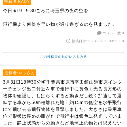
投稿者:KADY
今日6/19 19:30ごろに埼玉県の夜の空を
飛行機より何倍も早い物が通り過ぎるのを見ました。
コメント数:0
投稿日付:2023-06-19 00:29:00
この投稿者の他のレスをみる
投稿者:やっさん
3月31日18時30分頃千葉県市原市平田館山道市原インタ
ーチェンジ出口付近を車で走行中に黄色く光る長方形の
物体を確認し、しばらくすると動きだし鋭く加速して運
転する車から50m程離れた地上約15mの低空を水平飛行
にて飛び去る飛行物体を目撃しました。大きさは乗用車
位で形状は厚めの皿がたで飛行中は銀色に発光していま
した。静止状態からの動きなど地球上の物とは思えない