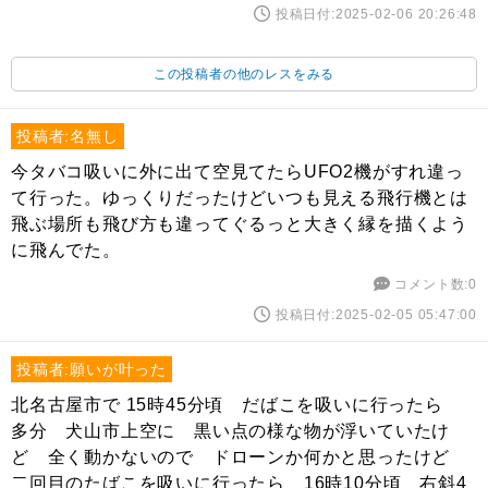
投稿日付:2025-02-06 20:26:48
この投稿者の他のレスをみる
投稿者:名無し
今タバコ吸いに外に出て空見てたらUFO2機がすれ違っ
て行った。ゆっくりだったけどいつも見える飛行機とは
飛ぶ場所も飛び方も違ってぐるっと大きく縁を描くよう
に飛んでた。
コメント数:0
投稿日付:2025-02-05 05:47:00
投稿者:願いが叶った
北名古屋市で 15時45分頃 だばこを吸いに行ったら
多分 犬山市上空に 黒い点の様な物が浮いていたけ
ど 全く動かないので ドローンか何かと思ったけど
二回目のたばこを吸いに行ったら 16時10分頃 右斜4