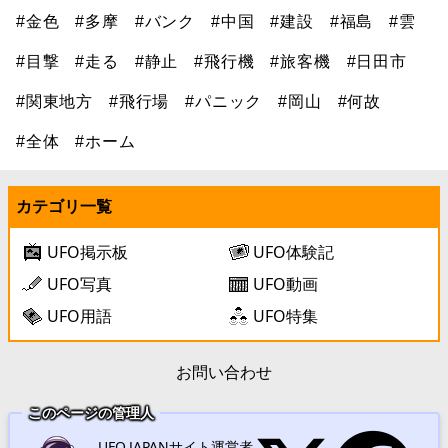
#金色
#多摩
#バンク
#中国
#建設
#福島
#雲
#目撃
#走る
#静止
#飛行機
#旅客機
#日田市
#関東地方
#飛行場
#パニック
#岡山
#何故
#全体
#ホーム
カテゴリ一覧
UFO掲示板
UFO体験記
UFO写真
UFO動画
UFO用語
UFO特集
お問い合わせ
このページの管理人
UFO.JAPANサイト運営者