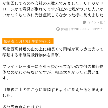
が旋回してるのを会社の人数人でみました、ＵＦＯかド
ローンかで意見が別れてますがほかに気がついた人いか
いかな？ちなみに光は点滅してなかった様に見えました
コメント数:0
投稿日付:2019-01-25 23:21:53
投稿者:１月10日 午前6時20分
高松西高付近の山の上に細長くて両端が真っ赤に光って
移動する未確認飛行物体を目撃。
フライトレーダーにも引っ掛かってないので何の飛行物
体なのかわからないですが、相当大きかったと思いま
す。
目撃後に山の向こうに着陸するように見えたあと消えま
した。
多分五色台あたりです。