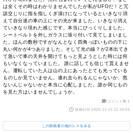
は全くその時はわかりませんでしたが私がUFOだ！と冗
談交じりに指を指しくぎ漬けになっているといきなり消
えて自分達の車の上にその光が来ました。いきなり消え
ていきなり現れた感じです。本当にびっくりしました。
シートベルトを外しガラスに張り付いて見てしまいまし
た。ほんの数秒ですがなんとなく四角っぽいものの下に
丸い何かが4つありました。そして光の線？が2本出てき
て急いで車の天井を開けてもっと見ようとした時には何
もいなくなっていました。 誰に話しても信じて貰えませ
ん。運転していた人は山の上にあったとても光っている
ものしか見ていません。連れ去られるんじゃないか、危
ないんじゃないかと本当に心配しました。誰か同じもの
を見た方はいませんでしょうか。
コメント数:1
投稿日付:2020-11-15 11:34:04
この投稿者の他のレスをみる