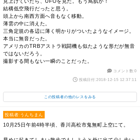
見上げていたら、UFOを見た。もう鳥肌が！
結構低空飛行だったと思う。
頭上から南西方面へ音もなく移動。
薄雲の中に消えた。
三角定規の各辺に薄く明かりがついたようなイメージ。
本当に無音だった。
アメリカのTRBアストラ戦闘機も似たような形だが無音
ではないだろう。
撮影する間もない一瞬のことだった。
コメント数:0
投稿日付:2018-12-15 12:37:11
この投稿者の他のレスをみる
投稿者:うんちまん
10月25日午前4時半頃、香川高松市鬼無町上空にて。
早めに起きてしまい散歩でもしようと外に出て少し歩い