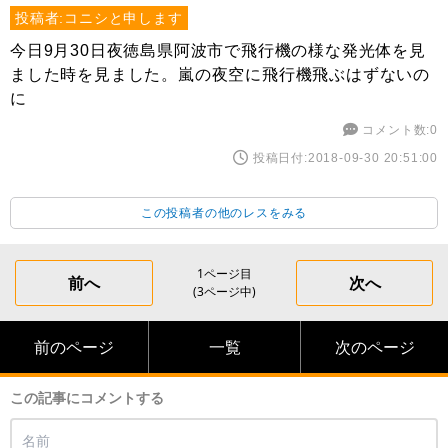
投稿者:コニシと申します
今日9月30日夜徳島県阿波市で飛行機の様な発光体を見
ました時を見ました。嵐の夜空に飛行機飛ぶはずないの
に
コメント数:0
投稿日付:2018-09-30 20:51:00
この投稿者の他のレスをみる
1ページ目
前へ
次へ
(3ページ中)
前のページ
一覧
次のページ
この記事にコメントする