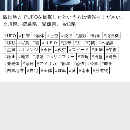
四国地方でUFOを目撃したという方は情報をください。
香川県、徳島県、愛媛県、高知県
#UFO
#目撃
#物体
#上空
#飛行
#撮影
#動画
#飛行機
#移動
#写真
#雲
#ＵＦＯ
#携帯
#月
#時間
#不思議
#点滅
#オレンジ
#今日
#夜空
#スピード
#距離
#午後
#静止
#地方
#浮遊
#ヘリコプター
#方角
#円盤
#発光
#発光体
#毎日
#アメリカ
#衛星
#恐怖
#公園
#昨夜
#四国地方
#自宅
#全体
#駐車
#謎
#南東
#浮遊物