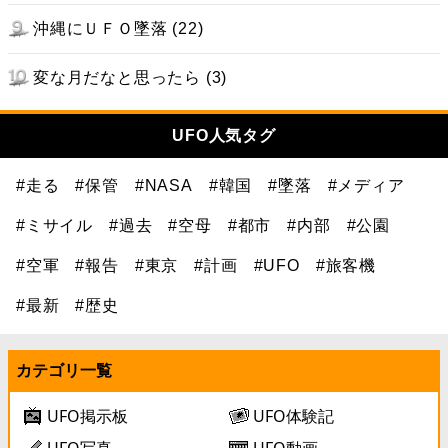
沖縄にＵＦＯ墜落 (22)
変な月だなと思ったら (3)
UFO人気タグ
#走る
#保管
#NASA
#韓国
#墜落
#メディア
#ミサイル
#過去
#空母
#都市
#内部
#公園
#空軍
#報告
#東京
#計画
#UFO
#旅客機
#最新
#歴史
カテゴリ一覧
UFO掲示板
UFO体験記
UFO写真
UFO動画