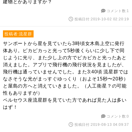
建物とかありますか？
コメント数:1
投稿日付:2019-10-02 02:20:19
投稿者:流星群
サンポートから星を見ていたら3時頃女木島上空に発行
体あり。ピカピカっと光って5秒後くらいに少し下で同
じように光り、また少し上の方でピカピカと光ったあと
消えました。アプリで飛行機の飛行状況を見ましたが、
飛行機は通っていませんでした。また3:40頃 流星群では
なさそうな光がまっすぐゆっくり（およそ15秒〜20秒）
と屋島の方へと消えていきました。（人工衛星？の可能
性もありますが）
ペルセウス座流星群を見ていた方であれば見た人は多い
はず！
コメント数:0
投稿日付:2019-08-13 04:09:37