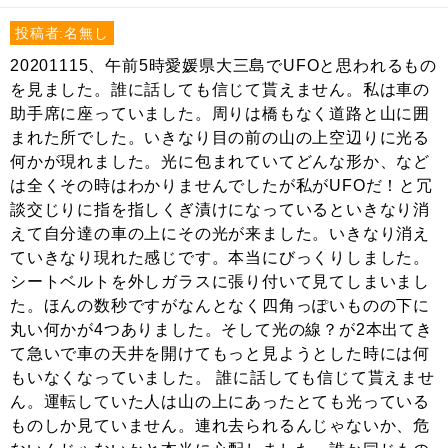
投稿者:名無し
20201115、午前5時愛媛県大三島でUFOと思われるもの
を見ました。誰に話しても信じて貰えません。私は車の
助手席に座っていました。周りは橋もなく道路と山に囲
まれた所でした。いきなり目の前の山の上空辺りに光る
何かが現れました。光に包まれていてどんな形か、など
は全くその時はわかりませんでしたが私がUFOだ！と冗
談交じりに指を指しくぎ漬けになっているといきなり消
えて自分達の車の上にその光が来ました。いきなり消え
ていきなり現れた感じです。本当にびっくりしました。
シートベルトを外しガラスに張り付いて見てしまいまし
た。ほんの数秒ですがなんとなく四角っぽいものの下に
丸い何かが4つありました。そして光の線？が2本出てき
て急いで車の天井を開けてもっと見ようとした時には何
もいなくなっていました。 誰に話しても信じて貰えませ
ん。運転していた人は山の上にあったとても光っている
ものしか見ていません。連れ去られるんじゃないか、危