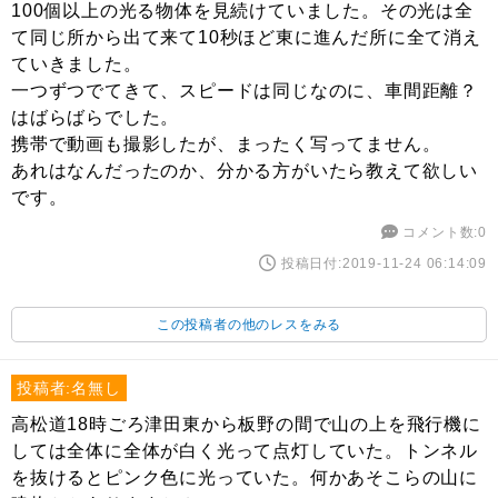
100個以上の光る物体を見続けていました。その光は全
て同じ所から出て来て10秒ほど東に進んだ所に全て消え
ていきました。
一つずつでてきて、スピードは同じなのに、車間距離？
はばらばらでした。
携帯で動画も撮影したが、まったく写ってません。
あれはなんだったのか、分かる方がいたら教えて欲しい
です。
コメント数:0
投稿日付:2019-11-24 06:14:09
この投稿者の他のレスをみる
投稿者:名無し
高松道18時ごろ津田東から板野の間で山の上を飛行機に
しては全体に全体が白く光って点灯していた。トンネル
を抜けるとピンク色に光っていた。何かあそこらの山に