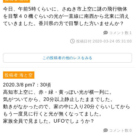
今日、午前5時くらいに、さぬき市上空に謎の飛行物体
を目撃４０機ぐらいの光が一直線に南西から北東に消え
ていきました。香川県の方で目撃した方いませんか？
コメント数:1
投稿日付:2020-03-24 05:31:00
この投稿者の他のレスをみる
投稿者:海と空
2020.3/8 pm7：30頃
高知市上空に、赤・緑・黄っぽい光が横一列に。
気がついてから、20分以上静止したままでした。
動きがなかったので、家の中に入り20分ぐらいしてから
もう一度見に行くと光が無くなってました。
家族全員で見ました。UFOでしょうか？
コメント数:0