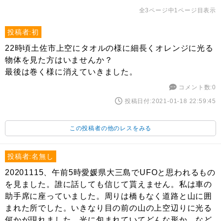
全3ページ中1ページ目表示
投稿者:初
22時頃土佐市上空にタオルの様に細長くオレンジに光る
物体を見た方はいませんか？
最後は巻く様に消えていきました。
コメント数:0
投稿日付:2021-01-18 22:59:45
この投稿者の他のレスをみる
投稿者:名無し
20201115、午前5時愛媛県大三島でUFOと思われるもの
を見ました。誰に話しても信じて貰えません。私は車の
助手席に座っていました。周りは橋もなく道路と山に囲
まれた所でした。いきなり目の前の山の上空辺りに光る
何かが現れました。光に包まれていてどんな形か、など