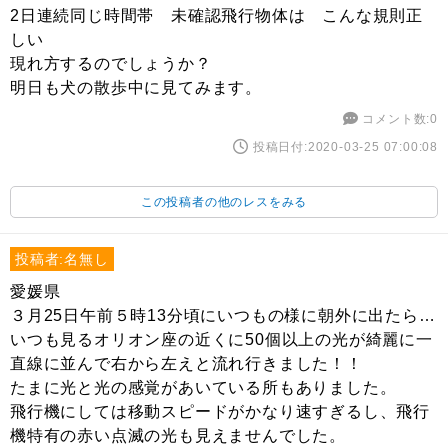
2日連続同じ時間帯 未確認飛行物体は こんな規則正
しい
現れ方するのでしょうか？
明日も犬の散歩中に見てみます。
コメント数:0
投稿日付:2020-03-25 07:00:08
この投稿者の他のレスをみる
投稿者:名無し
愛媛県
３月25日午前５時13分頃にいつもの様に朝外に出たら…
いつも見るオリオン座の近くに50個以上の光が綺麗に一
直線に並んで右から左えと流れ行きました！！
たまに光と光の感覚があいている所もありました。
飛行機にしては移動スピードがかなり速すぎるし、飛行
機特有の赤い点滅の光も見えませんでした。