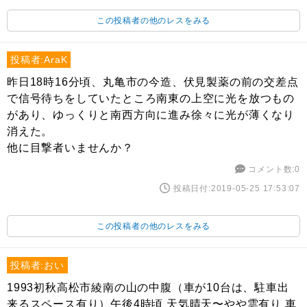
この投稿者の他のレスをみる
投稿者:AraK
昨日18時16分頃、丸亀市の今造、伏見製薬の前の交差点
で信号待ちをしていたところ南東の上空に光を放つもの
があり、ゆっくりと南西方向に進み徐々に光が薄くなり
消えた。
他に目撃者いませんか？
コメント数:0
投稿日付:2019-05-25 17:53:07
この投稿者の他のレスをみる
投稿者:おい
1993初秋高松市綾南の山の中腹（車が10台は、駐車出
来るスペース有り）午後4時頃 天気晴天〜やや雲有り 車