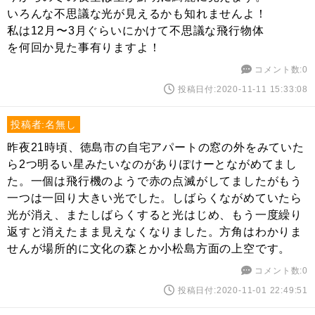
いろんな不思議な光が見えるかも知れませんよ！
私は12月〜3月ぐらいにかけて不思議な飛行物体
を何回か見た事有りますよ！
コメント数:0
投稿日付:2020-11-11 15:33:08
投稿者:名無し
昨夜21時頃、徳島市の自宅アパートの窓の外をみていた
ら2つ明るい星みたいなのがありぽけーとながめてまし
た。一個は飛行機のようで赤の点滅がしてましたがもう
一つは一回り大きい光でした。しばらくながめていたら
光が消え、またしばらくすると光はじめ、もう一度繰り
返すと消えたまま見えなくなりました。方角はわかりま
せんが場所的に文化の森とか小松島方面の上空です。
コメント数:0
投稿日付:2020-11-01 22:49:51