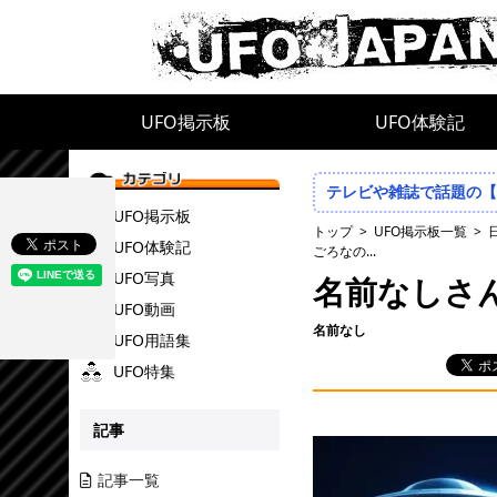
UFO掲示板
UFO体験記
テレビや雑誌で話題の【
UFO掲示板
トップ
UFO掲示板一覧
UFO体験記
ごろなの...
UFO写真
名前なしさ
UFO動画
名前なし
UFO用語集
UFO特集
記事
記事一覧