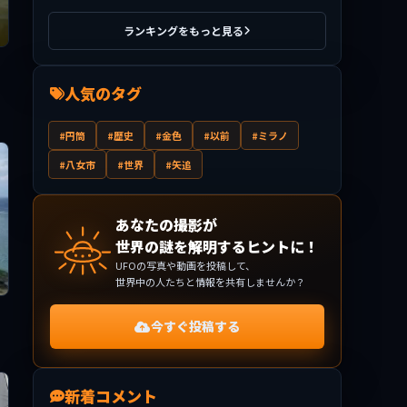
ランキングをもっと見る
人気のタグ
#円筒
#歴史
#金色
#以前
#ミラノ
#八女市
#世界
#矢追
あなたの撮影が
世界の謎を解明するヒントに！
UFOの写真や動画を投稿して、
世界中の人たちと情報を共有しませんか？
今すぐ投稿する
新着コメント