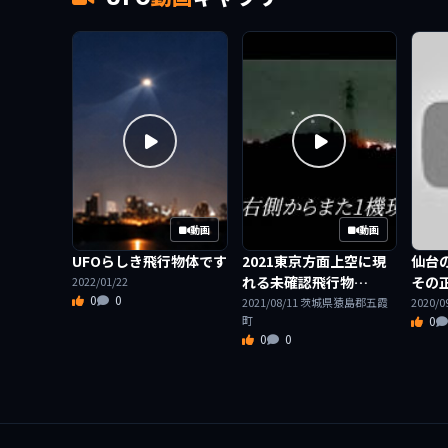
動画
動画
UFOらしき飛行物体です
2021東京方面上空に現
仙台
れる未確認飛行物…
その
2022/01/22
0
0
2021/08/11 茨城県猿島郡五霞
2020/
町
0
0
0