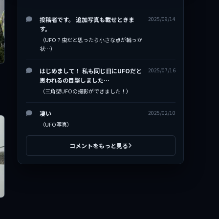
投稿者です。 追加写真も載せときま
2025/09/14
す。
（UFO？虫だと思ったら小さな点が輪っか
状…）
はじめまして！ 私も同じ日にUFOだと
2025/07/16
思われるの目撃しました…
（三角型UFOの撮影ができました！）
凄い
2025/02/10
（UFO写真）
コメントをもっと見る