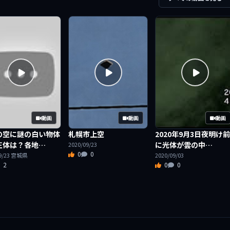
動画
動画
動画
の空に謎の白い物体
札幌市上空
2020年9月3日夜明け
正体は？各地…
に光体が雲の中…
2020/09/23
0
0
09/23 宮城県
2020/09/03
2
0
0