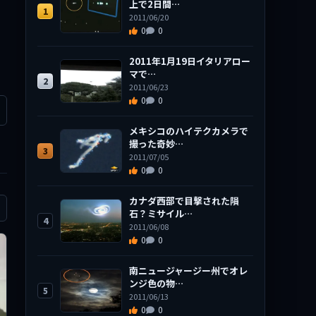
上で2日間…
1
2011/06/20
0
0
2011年1月19日イタリアロー
マで…
2
2011/06/23
0
0
メキシコのハイテクカメラで
撮った奇妙…
3
2011/07/05
0
0
カナダ西部で目撃された隕
石？ミサイル…
4
2011/06/08
0
0
南ニュージャージー州でオレ
ンジ色の物…
5
2011/06/13
0
0