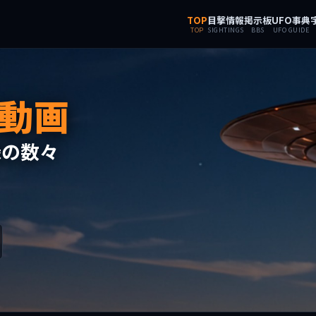
TOP
目撃情報
掲示板
UFO事典
TOP
SIGHTINGS
BBS
UFO GUIDE
動画
録の数々