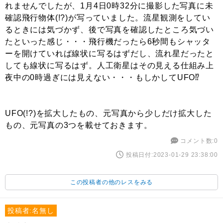
れませんでしたが、1月4日0時32分に撮影した写真に未
確認飛行物体(!?)が写っていました。流星観測をしてい
るときには気づかず、後で写真を確認したところ気づい
たといった感じ・・・飛行機だったら6秒間もシャッタ
ーを開けていれば線状に写るはずだし、流れ星だったと
しても線状に写るはず。人工衛星はその見える仕組み上
夜中の0時過ぎには見えない・・・もしかしてUFO⁉︎
UFO(!?)を拡大したもの、元写真から少しだけ拡大した
もの、元写真の3つを載せておきます。
コメント数:0
投稿日付:2023-01-29 23:38:00
この投稿者の他のレスをみる
投稿者:名無し