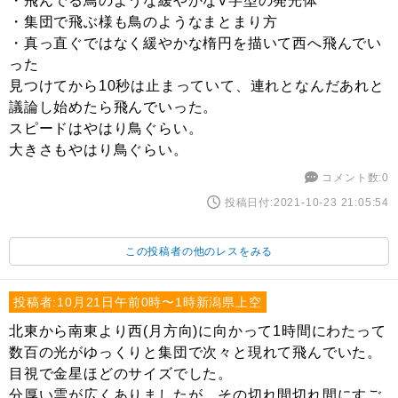
・飛んでる鳥のような緩やかなV字型の発光体
・集団で飛ぶ様も鳥のようなまとまり方
・真っ直ぐではなく緩やかな楕円を描いて西へ飛んでい
った
見つけてから10秒は止まっていて、連れとなんだあれと
議論し始めたら飛んでいった。
スピードはやはり鳥ぐらい。
大きさもやはり鳥ぐらい。
コメント数:0
投稿日付:2021-10-23 21:05:54
この投稿者の他のレスをみる
投稿者:10月21日午前0時〜1時新潟県上空
北東から南東より西(月方向)に向かって1時間にわたって
数百の光がゆっくりと集団で次々と現れて飛んでいた。
目視で金星ほどのサイズでした。
分厚い雲が広くありましたが、その切れ間切れ間にすご