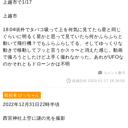
上越市で1/17
上越市
18:04頃外でタバコ吸って上を何気に見てたら星と同じ
ぐらいに明るく星かと思って見ていたら何かふらふらと
動いて飛行機？でもふらふらしてる、そしてゆっくりな
動きで移動してフッと言うかスゥ〜と消えた感じ。動画
で撮ろうとしたけど上手く撮れなかった。あれがUFOな
のかそれともドローンかは不明
コメント数:0
投稿日付:2023-01-17 18:26:00
投稿者:ぴっちゃん
2022年12月31日22時半頃
西宮神社上空に謎の光を撮影