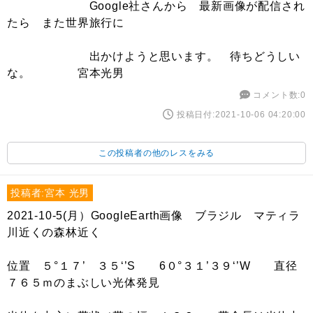
Google社さんから 最新画像が配信され
たら また世界旅行に
出かけようと思います。 待ちどうしい
な。 宮本光男
コメント数:0
投稿日付:2021-10-06 04:20:00
この投稿者の他のレスをみる
投稿者:宮本 光男
2021-10-5(月）GoogleEarth画像 ブラジル マティラ
川近くの森林近く
位置 ５°１７’ ３５‘’S 6０°３１’３９‘’W 直径
７６５ｍのまぶしい光体発見