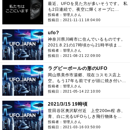
最近、UFOを見た方が多いそうです。 私
も2日連続で、夜空に輝くオーブに…
投稿者：管理人さん
投稿日：2021-11-11 18:04:00
ufo?
神奈川県川崎市に住んでいるものです。
2021.8.21の17時頃から21時半頃ま…
投稿者：管理人さん
投稿日：2021-08-21 22:09:00
ラグビーボールの形のUFO
岡山県美作市湯郷、現在コスモス店上
空。もう17年も前ですが頭に焼き付い…
投稿者：管理人さん
投稿日：2021-05-14 22:10:00
2021/3/15 19時頃
世田谷区奥沢駅付近 上空200m程 赤、
青、白に光るUFOらしき飛行物体を…
投稿者：管理人さん
投稿日：2021-03-16 03:50:00