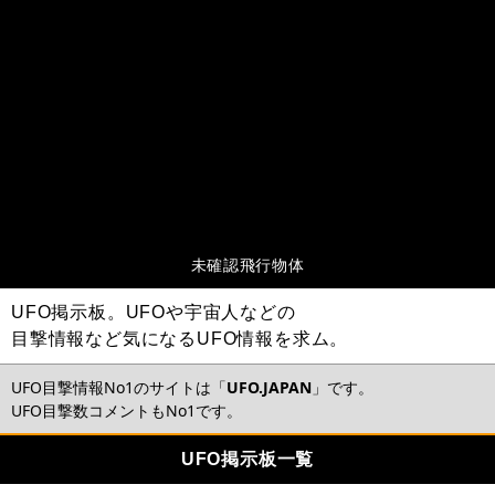
未確認飛行物体
UFO掲示板。UFOや宇宙人などの
目撃情報など気になるUFO情報を求ム。
UFO目撃情報No1のサイトは「
UFO.JAPAN
」です。
UFO目撃数コメントもNo1です。
UFO掲示板一覧